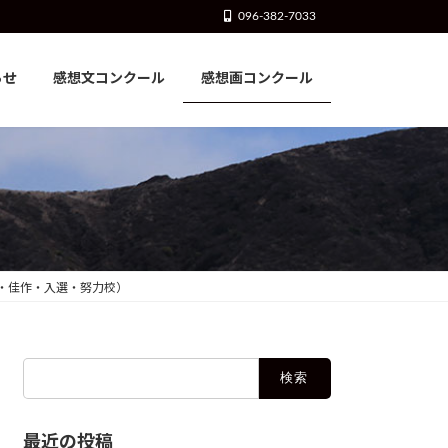
096-382-7033
らせ
感想文コンクール
感想画コンクール
・佳作・入選・努力校）
検
索:
最近の投稿