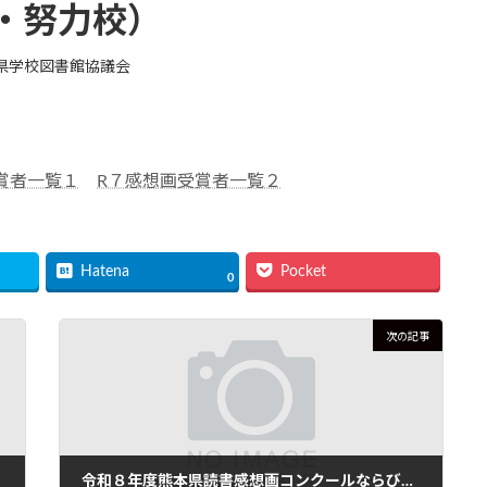
・努力校）
県学校図書館協議会
賞者一覧１
R７感想画受賞者一覧２
Hatena
Pocket
0
次の記事
令和８年度熊本県読書感想画コンクールならびに第７０回西日本読書感想画コンクール 熊本県配布資料