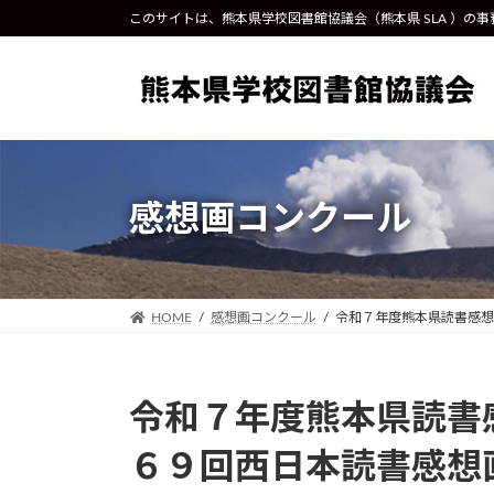
コ
ナ
このサイトは、熊本県学校図書館協議会（熊本県 SLA ）の
ン
ビ
テ
ゲ
ン
ー
ツ
シ
へ
ョ
ス
ン
キ
に
感想画コンクール
ッ
移
プ
動
HOME
感想画コンクール
令和７年度熊本県読書感想
令和７年度熊本県読書
６９回西日本読書感想