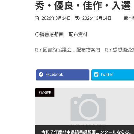
秀・優良・佳作・入選
最
2026年3月14日
2026年3月14日
熊本
終
更
〇読書感想画 配布資料
新
日
R７図書館協議会 配布物案内
時
R７感想画受
:
Facebook
twitter
前の記事
令和７年度熊本県読書感想画コンクールならびに第６９回西日本読書感想画コンクール 熊本県配布資料